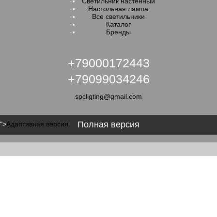
Светильник настенный
Настольная лампа
Все светильники
Каталог
Бренды
+79000172443
+79099034246
spcligting@gmail.com
Полная версия
">
Адаптивная версия