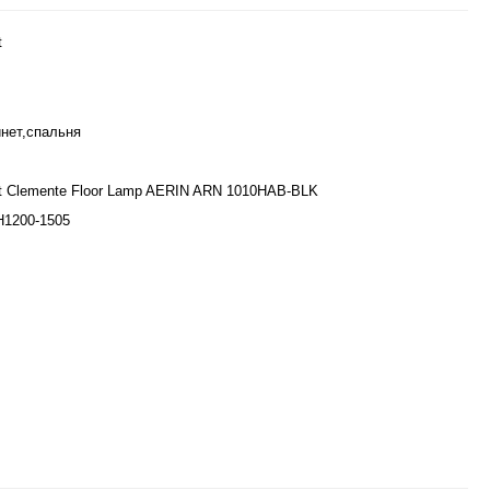
t
инет,спальня
rt Clemente Floor Lamp AERIN ARN 1010HAB-BLK
H1200-1505