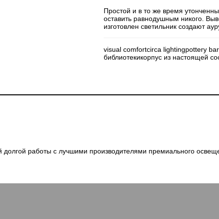
Простой и в то же время утонченны
оставить равнодушным никого. Вы
изготовлен светильник создают ау
visual comfort
circa lighting
pottery ba
библиотеки
корпус из настоящей со
шей долгой работы с лучшими производителями премиального освещ