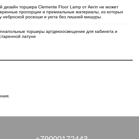
й дизайн торшера Clemente Floor Lamp от Aerin не может
веренные пропорции и премиальные материалы, из которых
ру неброской роскоши и уюта без лишней мишуры.
rn
напольные торшеры артдеко
освещение для кабинета и
старенной латуни
ения.
+79000172443