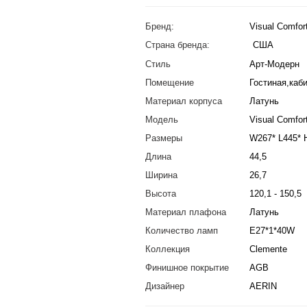
Бренд:
Visual Comfor
Страна бренда:
США
Стиль
Арт-Модерн
Помещение
Гостиная,каб
Материал корпуса
Латунь
Модель
Visual Comfo
Размеры
W267* L445* 
Длина
44,5
Ширина
26,7
Высота
120,1 - 150,5
Материал плафона
Латунь
Количество ламп
E27*1*40W
Коллекция
Clemente
Финишное покрытие
AGB
Дизайнер
AERIN