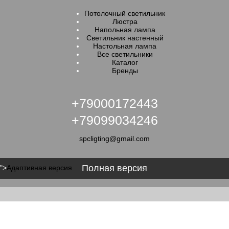
Потолочный светильник
Люстра
Напольная лампа
Светильник настенный
Настольная лампа
Все светильники
Каталог
Бренды
+79000172443
+79099034246
spcligting@gmail.com
Полная версия
">
Адаптивная версия