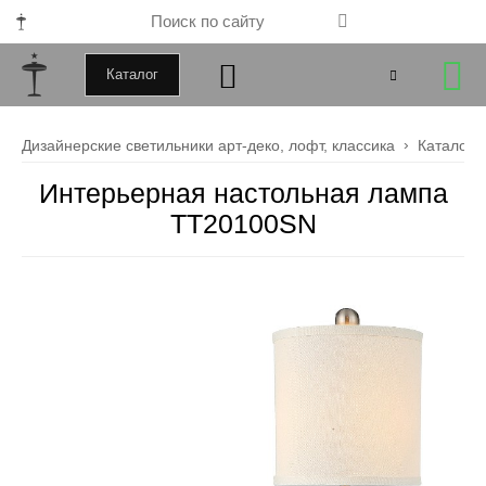
Каталог
+79000172443
Дизайнерские светильники арт-деко, лофт, классика
Каталог
+79099034246
Интерьерная настольная лампа
TT20100SN
Закрыть