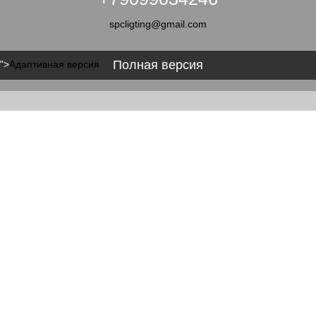
spcligting@gmail.com
Полная версия
">
Адаптивная версия