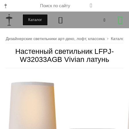
Каталог
+79000172443
Дизайнерские светильники арт-деко, лофт, классика
Каталог
+79099034246
Настенный светильник LFPJ-
W32033AGB Vivian латунь
Закрыть