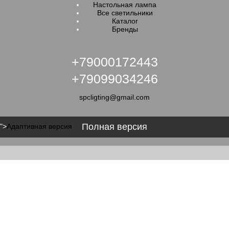
Настольная лампа
Все светильники
Каталог
Бренды
+79000172443
+79099034246
spcligting@gmail.com
Полная версия
">
Адаптивная версия