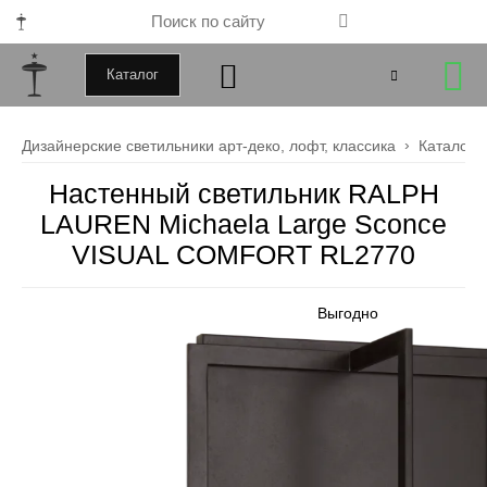
Каталог
+79000172443
Дизайнерские светильники арт-деко, лофт, классика
Каталог
+79099034246
Настенный светильник RALPH
LAUREN Michaela Large Sconce
Закрыть
VISUAL COMFORT RL2770
Выгодно