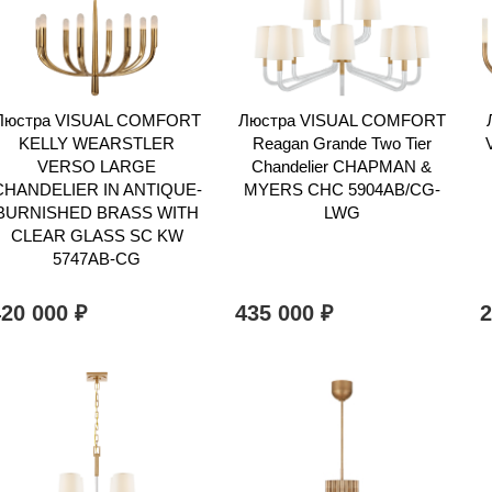
Люстра VISUAL COMFORT
Люстра VISUAL COMFORT
KELLY WEARSTLER
Reagan Grande Two Tier
VERSO LARGE
Chandelier CHAPMAN &
CHANDELIER IN ANTIQUE-
MYERS CHC 5904AB/CG-
BURNISHED BRASS WITH
LWG
CLEAR GLASS SC KW
5747AB-CG
420 000
435 000
₽
₽