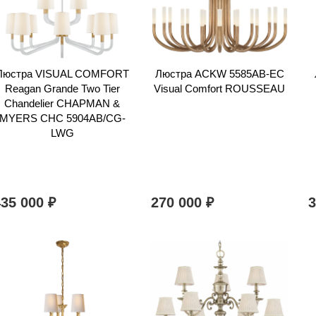
Люстра VISUAL COMFORT
Люстра ACKW 5585AB-EC
Reagan Grande Two Tier
Visual Comfort ROUSSEAU
Chandelier CHAPMAN &
MYERS CHC 5904AB/CG-
LWG
435 000
270 000
₽
₽