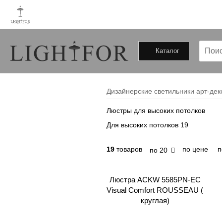
Каталог
+79000172443
+79099034246
Дизайнерские светильники арт-деко
Люстры для высоких потолков
Для высоких потолков
19
19
товаров
по цене
п
по 20
Люстра ACKW 5585PN-EC
Visual Comfort ROUSSEAU (
круглая)