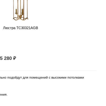
Люстра TC30321AGB
55 280
₽
ально подойдут для помещений с высокими потолками
ения.