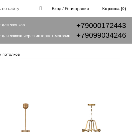
Корзина
0
Вход / Регистрация
+79000172443
0 для звонков
+79099034246
0 для заказа через интернет-магазин
х потолков