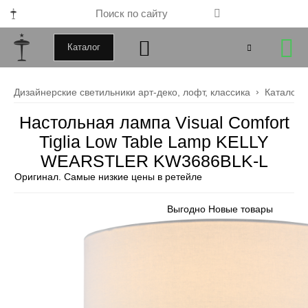
Каталог
+79000172443
Дизайнерские светильники арт-деко, лофт, классика
Каталог
+79099034246
Настольная лампа Visual Comfort
Tiglia Low Table Lamp KELLY
Закрыть
WEARSTLER KW3686BLK-L
Оригинал. Самые низкие цены в ретейле
Выгодно
Новые товары