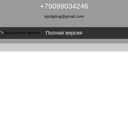
+79099034246
spcligting@gmail.com
Полная версия
">
Адаптивная версия