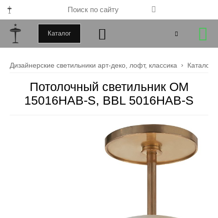
Каталог
+79000172443
Дизайнерские светильники арт-деко, лофт, классика
Каталог
+79099034246
Потолочный светильник OM
15016HAB-S, BBL 5016HAB-S
Закрыть